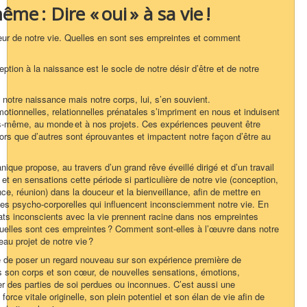
me : Dire « oui » à sa vie !
eur de notre vie. Quelles en sont ses empreintes et comment
tion à la naissance est le socle de notre désir d’être et de notre
otre naissance mais notre corps, lui, s’en souvient.
otionnelles, relationnelles prénatales s’impriment en nous et induisent
s-même, au monde et à nos projets. Ces expériences peuvent être
lors que d’autres sont éprouvantes et impactent notre façon d’être au
que propose, au travers d’un grand rêve éveillé dirigé et d’un travail
et en sensations cette période si particulière de notre vie (conception,
e, réunion) dans la douceur et la bienveillance, afin de mettre en
ces psycho-corporelles qui influencent inconsciemment notre vie. En
ats inconscients avec la vie prennent racine dans nos empreintes
Quelles sont ces empreintes ? Comment sont-elles à l’œuvre dans notre
au projet de notre vie ?
té de poser un regard nouveau sur son expérience première de
ns son corps et son cœur, de nouvelles sensations, émotions,
rer des parties de soi perdues ou inconnues. C’est aussi une
force vitale originelle, son plein potentiel et son élan de vie afin de