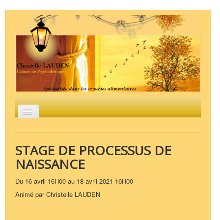
Basculer
la
navigation
Accueil
Groupes / Stages
La psychothérapie
L'Analyse Psycho-Organique
Les troubles
STAGE DE PROCESSUS DE
alimentaires
Liens
Contact
NAISSANCE
Du 16 avril 16H00 au 18 avril 2021 16H00
Animé par Christelle LAUDEN