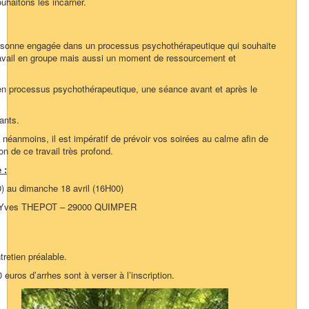
uhaitons les incarner.
ersonne engagée dans un processus psychothérapeutique qui souhaite
 travail en groupe mais aussi un moment de ressourcement et
en processus psychothérapeutique, une séance avant et après le
pants.
 néanmoins, il est impératif de prévoir vos soirées au calme afin de
on de ce travail très profond.
 :
0) au dimanche 18 avril (16H00)
ue Yves THEPOT – 29000 QUIMPER
tretien préalable.
 euros d’arrhes sont à verser à l’inscription.