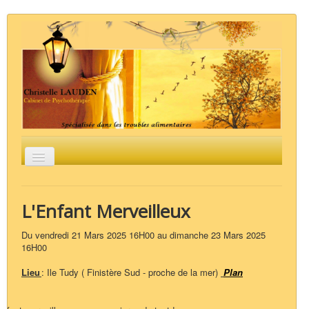
Basculer
la
navigation
Accueil
Groupes / Stages
La psychothérapie
L'Analyse Psycho-Organique
Les troubles
L'Enfant Merveilleux
alimentaires
Liens
Contact
Du vendredi 21 Mars 2025 16H00 au dimanche 23 Mars 2025
16H00
Lieu
: Ile Tudy ( Finistère Sud - proche de la mer)
Plan