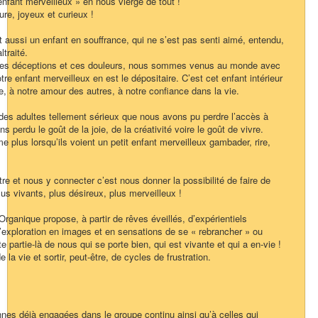
nfant merveilleux » en nous vierge de tout !
re, joyeux et curieux !
st aussi un enfant en souffrance, qui ne s’est pas senti aimé, entendu,
ltraité.
 ces déceptions et ces douleurs, nous sommes venus au monde avec
notre enfant merveilleux en est le dépositaire. C’est cet enfant intérieur
vre, à notre amour des autres, à notre confiance dans la vie.
s adultes tellement sérieux que nous avons pu perdre l’accès à
s perdu le goût de la joie, de la créativité voire le goût de vivre.
 plus lorsqu’ils voient un petit enfant merveilleux gambader, rire,
être et nous y connecter c’est nous donner la possibilité de faire de
us vivants, plus désireux, plus merveilleux !
ganique propose, à partir de rêves éveillés, d’expérientiels
exploration en images et en sensations de se « rebrancher » ou
e partie-là de nous qui se porte bien, qui est vivante et qui a en-vie !
 la vie et sortir, peut-être, de cycles de frustration.
nes déjà engagées dans le groupe continu ainsi qu’à celles qui