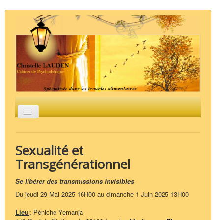
Basculer
la
navigation
Accueil
Groupes / Stages
La psychothérapie
L'Analyse Psycho-Organique
Les troubles
Sexualité et
alimentaires
Liens
Contact
Transgénérationnel
Se libérer des transmissions invisibles
Du jeudi 29 Mai 2025 16H00 au dimanche 1 Juin 2025 13H00
Lieu
: Péniche Yemanja