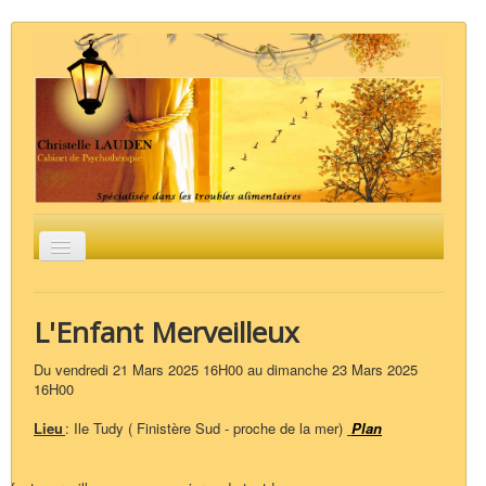
Basculer
la
navigation
Accueil
Groupes / Stages
La psychothérapie
L'Analyse Psycho-Organique
Les troubles
L'Enfant Merveilleux
alimentaires
Liens
Contact
Du vendredi 21 Mars 2025 16H00 au dimanche 23 Mars 2025
16H00
Lieu
: Ile Tudy ( Finistère Sud - proche de la mer)
Plan