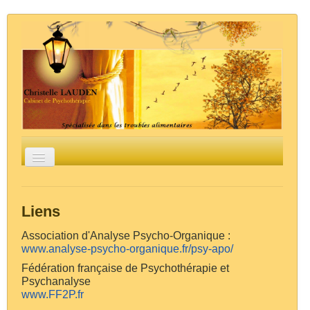
Basculer
la
navigation
Accueil
Groupes / Stages
La psychothérapie
L'Analyse Psycho-Organique
Les troubles
Liens
alimentaires
Liens
Contact
Association d'Analyse Psycho-Organique :
www.analyse-psycho-organique.fr/psy-apo/
Fédération française de Psychothérapie et
Psychanalyse
www.FF2P.fr