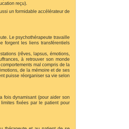
ucation reçu).
ussi un formidable accélérateur de
te. Le psychothérapeute travaille
 forgent les liens transférentiels
stations (rêves, lapsus, émotions,
souffrances, à retrouver son monde
es comportements mal compris de la
s émotions, de la mémoire et de ses
ent puisse réorganiser sa vie selon
la fois dynamisant (pour aider son
imites fixées par le patient pour
au thérapeute et au patient de se