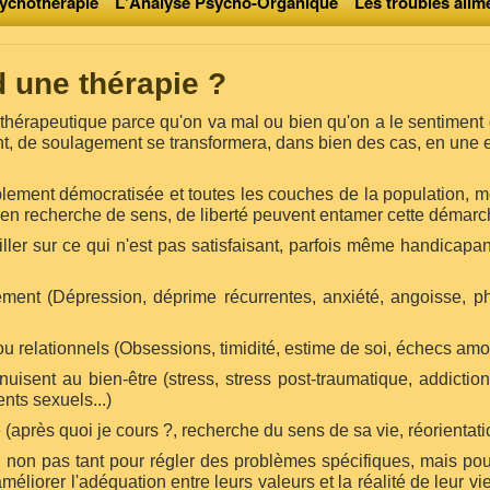
ychothérapie
L'Analyse Psycho-Organique
Les troubles alim
 une thérapie ?
érapeutique parce qu'on va mal ou bien qu'on a le sentiment d
nt, de soulagement se transformera, dans bien des cas, en une 
blement démocratisée et toutes les couches de la population,
 en recherche de sens, de liberté peuvent entamer cette démarc
ller sur ce qui n'est pas satisfaisant, parfois même handicapa
ement (Dépression, déprime récurrentes, anxiété, angoisse, ph
/ou relationnels (Obsessions, timidité, estime de soi, échecs amo
uisent au bien-être (stress, stress post-traumatique, addictio
ts sexuels...)
e (après quoi je cours ?, recherche du sens de sa vie, réorientatio
, non pas tant pour régler des problèmes spécifiques, mais pou
éliorer l'adéquation entre leurs valeurs et la réalité de leur v