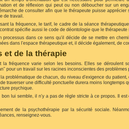
rmation et de réflexion qui peut ou non déboucher sur un en
démarche de consulter afin que le thérapeute puisse apprécier
e de travail.
sant la fréquence, le tarif, le cadre de la séance thérapeutiqu
contrat spécifie aussi le code de déontologie que le thérapeute
on processus dans ce sens qu'il décide de se mettre en chemin
es dans l'espace thérapeutique et, il décide également, de cont
et de la thérapie
la fréquence varie selon les besoins. Elles se déroulent so
ivan" pour un travail sur les racines inconscientes des problème
la problématique de chacun, du niveau d'exigence du patient, de
de traverser une difficulté ponctuelle durera moins longtemps q
cture psychique.
 bon lui semble, il n'y a pas de règle stricte à ce propos. Il es
sement de la psychothérapie par la sécurité sociale. Néanmo
séances, renseignez-vous.