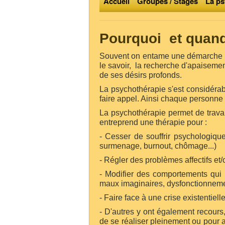
Accueil
Groupes / Stages
La ps
Pourquoi et quand
Souvent on entame une démarche th
le savoir, la recherche d'apaiseme
de ses désirs profonds.
La psychothérapie s'est considéra
faire appel. Ainsi chaque personne
La psychothérapie permet de travai
entreprend une thérapie pour :
- Cesser de souffrir psychologiqu
surmenage, burnout, chômage...)
- Régler des problèmes affectifs et
- Modifier des comportements qui n
maux imaginaires, dysfonctionnemen
- Faire face à une crise existentiell
- D'autres y ont également recours
de se réaliser pleinement ou pour am