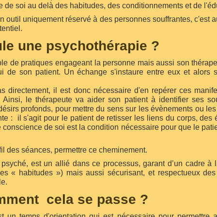
e de soi au delà des habitudes, des conditionnements et de l'éd
n outil uniquement réservé à des personnes souffrantes, c'est a
entiel.
le une psychothérapie ?
e de pratiques engageant la personne mais aussi son thérapeu
lui de son patient. Un échange s'instaure entre eux et alors se
as directement, il est donc nécessaire d'en repérer ces manife
..) Ainsi, le thérapeute va aider son patient à identifier ses 
es désirs profonds, pour mettre du sens sur les évènements ou l
e : il s'agit pour le patient de retisser les liens du corps, de
e conscience de soi est la condition nécessaire pour que le pati
fil des séances, permettre ce cheminement.
 psyché, est un allié dans ce processus, garant d’un cadre à 
es « habitudes ») mais aussi sécurisant, et respectueux des l
le.
mment cela se passe ?
est un temps d'orientation qui est nécessaire pour permettre 